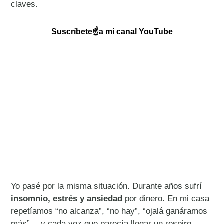
claves.
Suscríbete☝️a mi canal
YouTube
Yo pasé por la misma situación. Durante años sufrí
insomnio, estrés y ansiedad
por dinero. En mi casa
repetíamos “no alcanza”, “no hay”, “ojalá ganáramos
más”… y cada vez que parecía llegar un respiro,