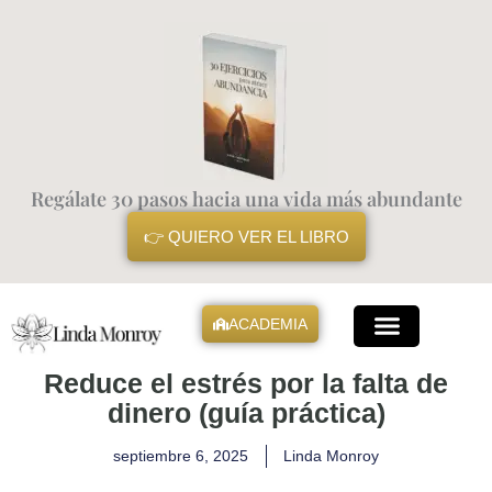
Ir
al
contenido
Regálate 30 pasos hacia una vida más abundante
👉 QUIERO VER EL LIBRO
ACADEMIA
Mis Libros
Reduce el estrés por la falta de
dinero (guía práctica)
septiembre 6, 2025
Linda Monroy