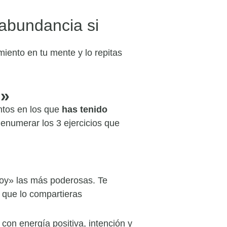
abundancia si
iento en tu mente y lo repitas
o»
ntos en los que
has tenido
 enumerar los 3 ejercicios que
soy» las más poderosas. Te
 que lo compartieras
on energía positiva, intención y