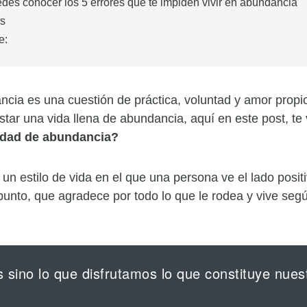
des conocer los 5 errores que te impiden vivir en abundancia
es
e:
cia es una cuestión de práctica, voluntad y amor propio
tar una vida llena de abundancia, aquí en este post, te
idad de abundancia?
n estilo de vida en el que una persona ve el lado positi
 punto, que agradece por todo lo que le rodea y vive se
 sino lo que disfrutamos lo que constituye nues