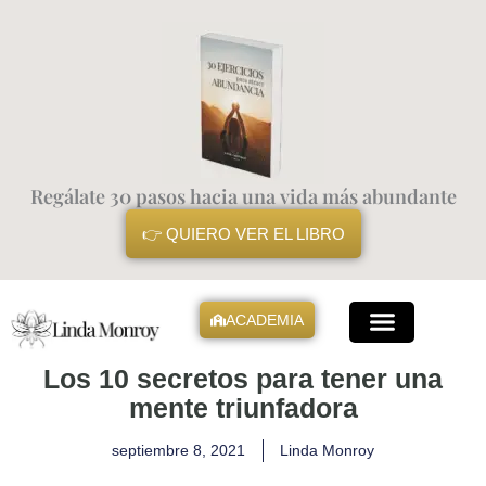
Ir
al
contenido
Regálate 30 pasos hacia una vida más abundante
👉 QUIERO VER EL LIBRO
ACADEMIA
Mis Libros
Los 10 secretos para tener una
mente triunfadora
septiembre 8, 2021
Linda Monroy