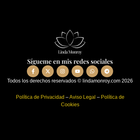
Sígueme en mis redes sociales
F
X
I
Y
W
T
a
-
n
o
h
e
c
t
s
u
a
l
Todos los derechos reservados © lindamonroy.com 2026
e
w
t
t
t
e
b
i
a
u
s
g
o
t
g
b
a
r
Política de Privacidad
–
Aviso Legal
–
Política de
o
t
r
e
p
a
k
e
a
p
m
Cookies
-
r
m
f