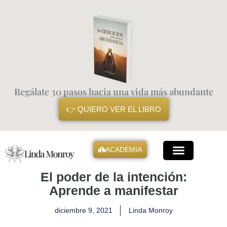
Ir
al
contenido
Regálate 30 pasos hacia una vida más abundante
👉 QUIERO VER EL LIBRO
ACADEMIA
Mis Libros
El poder de la intención:
Aprende a manifestar
diciembre 9, 2021
Linda Monroy