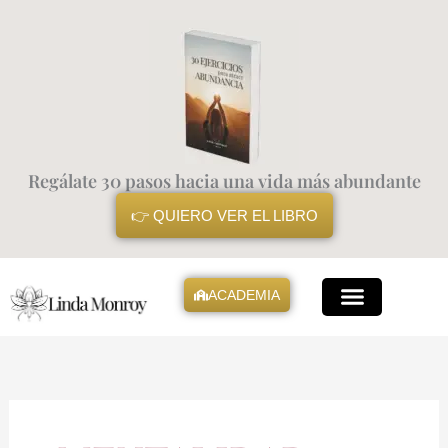
Ir
al
contenido
Regálate 30 pasos hacia una vida más abundante
👉 QUIERO VER EL LIBRO
ACADEMIA
Mis Libros